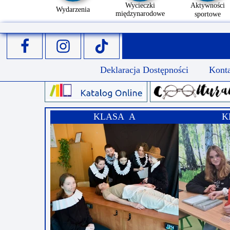
Wycieczki
Aktywności
Wydarzenia
międzynarodowe
sportowe
Deklaracja Dostępności
Kont
KLASA A
K