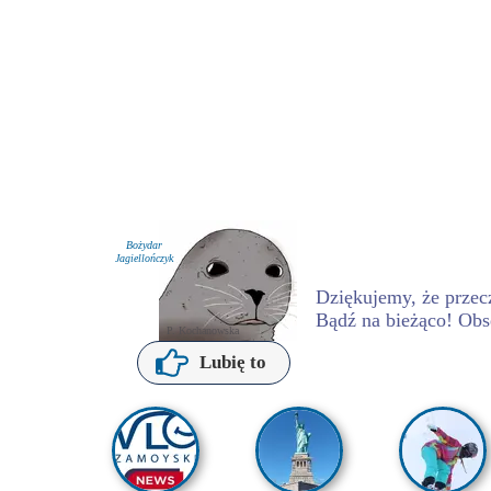
Bożydar
Jagiellończyk
Dziękujemy, że przecz
Bądź na bieżąco! Obs
P. Kochanowska
Lubię to