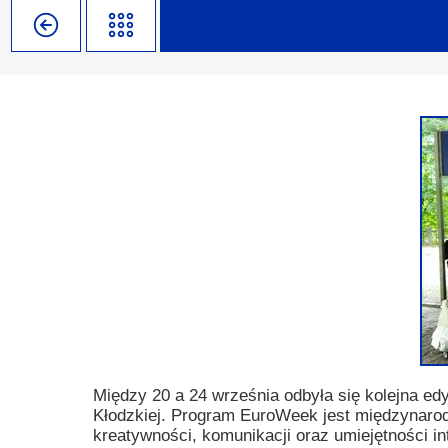
Misja szkoły
Egzaminy i sprawdziany
Sprawdzian kompetencji język
Pomoc Psycholog
Kadra pedagogiczna
Matura
Ważne terminy
Ubezp
Rada Szkoły
Samorząd Szkolny
Regulamin rekrutacji
Sukcesy
Wykaz podręczników
Dlaczego Zamoyski?
Edukator roku
Projekty edukacyjne
System rekrutacji elektronicz
Ambasador Zamoyskiego
Rzecznik Praw Ucznia
Biblioteka szkolna
mLegitymacja
Pedagog i Psycholog
Konkursy, wykłady
Doradca Zawodowy
Gabinet PZiPP
Między 20 a 24 września odbyła się kolejna ed
Kłodzkiej. Program EuroWeek jest międzynarod
Wyszukiwarka uczelni
kreatywności, komunikacji oraz umiejętności i