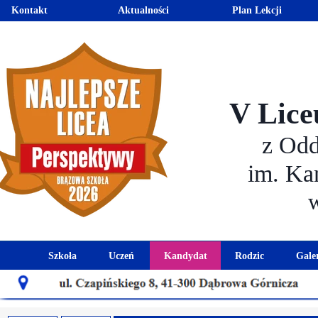
Kontakt
Aktualności
Plan Lekcji
V Lice
z Od
im. Ka
Szkoła
Uczeń
Kandydat
Rodzic
Gale
Historia szkoły
Kalendarz roku szkolnego
Aktualności dla kandydató
Harmonogram sp
Patron szkoły
Wymagania edukacyjne
Oferta edukacyjna
Rada 