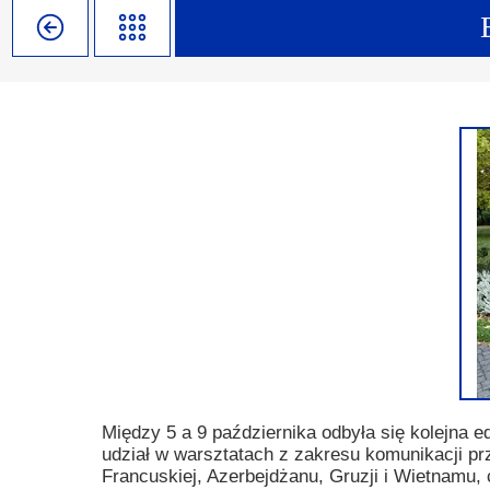
Misja szkoły
Egzaminy i sprawdziany
Sprawdzian kompetencji język
Pomoc Psycholog
Kadra pedagogiczna
Matura
Ważne terminy
Ubezp
Rada Szkoły
Samorząd Szkolny
Regulamin rekrutacji
Sukcesy
Wykaz podręczników
Dlaczego Zamoyski?
Edukator roku
Projekty edukacyjne
System rekrutacji elektronicz
Ambasador Zamoyskiego
Rzecznik Praw Ucznia
Biblioteka szkolna
mLegitymacja
Pedagog i Psycholog
Konkursy, wykłady
Doradca Zawodowy
Gabinet PZiPP
Między 5 a 9 października odbyła się kolejna 
udział w warsztatach z zakresu komunikacji pr
Wyszukiwarka uczelni
Francuskiej, Azerbejdżanu, Gruzji i Wietnamu,