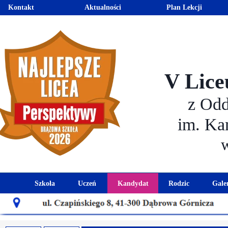
Kontakt
Aktualności
Plan Lekcji
V Lice
z Od
im. Ka
Szkoła
Uczeń
Kandydat
Rodzic
Gale
Historia szkoły
Kalendarz roku szkolnego
Aktualności dla kandydató
Harmonogram sp
Patron szkoły
Wymagania edukacyjne
Oferta edukacyjna
Rada 