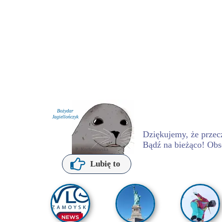
Bożydar
Jagiellończyk
Dziękujemy, że przecz
Bądź na bieżąco! Obs
P. Kochanowska
Lubię to