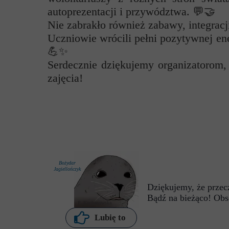
autoprezentacji i przywództwa. 💬🤝
Nie zabrakło również zabawy, integrac
Uczniowie wrócili pełni pozytywnej en
💪✨
Serdecznie dziękujemy organizatorom, 
zajęcia!
Bożydar
Jagiellończyk
Dziękujemy, że przecz
Bądź na bieżąco! Obs
P. Kochanowska
Lubię to