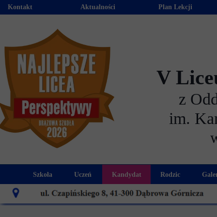
Kontakt
Aktualności
Plan Lekcji
V Lice
z Od
im. Ka
Szkoła
Uczeń
Kandydat
Rodzic
Gale
Historia szkoły
Kalendarz roku szkolnego
Aktualności dla kandydató
Harmonogram sp
Patron szkoły
Wymagania edukacyjne
Oferta edukacyjna
Rada 