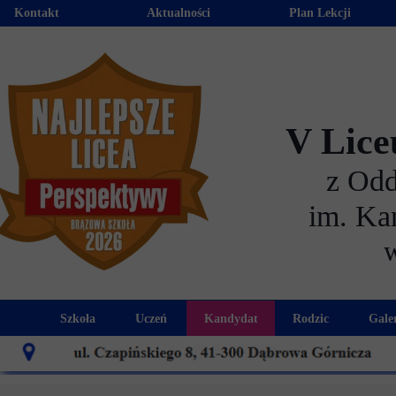
Kontakt
Aktualności
Plan Lekcji
V Lice
z Od
im. Ka
Szkoła
Uczeń
Kandydat
Rodzic
Gale
Historia szkoły
Kalendarz roku szkolnego
Aktualności dla kandydató
Harmonogram sp
Patron szkoły
Wymagania edukacyjne
Oferta edukacyjna
Rada 