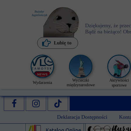
Bożydar
Jagiellończyk
Dziękujemy, że przecz
Bądź na bieżąco! Ob
P. Kochanowska
Lubię to
Wycieczki
Aktywności
Wydarzenia
międzynarodowe
sportowe
Deklaracja Dostępności
Kont