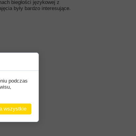
ach biegłości językowej z
ęcia były bardzo interesujące.
eniu podczas
wisu,
a wszystkie