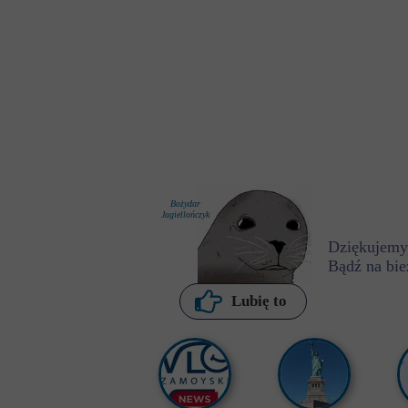
Bożydar
Jagiellończyk
Dziękujemy,
Bądź na bie
P. Kochanowska
Lubię to