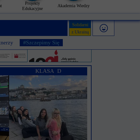
Projekty
t
Akademia Wiedzy
Edukacyjne
Solidarni
z Ukrainą
tnerzy
#Szczepimy Się
KLASA D