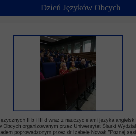
Dzień Języków Obcych
ncji językowych
 Psychologiczno-Pedagogiczna
Youth For Un
rminy
Ubezpieczenie
Model Internation
krutacji
Wycieczki mi
moyski?
Wymiana pols
elektronicznej
Wymiana polsk
zycznych II b i III d wraz z nauczycielami języka angielskie
w Obcych organizowanym przez Uniwersytet Śląski Wydzia
adem poprowadzonym przez dr Izabelę Nowak "Poznaj sąsiad