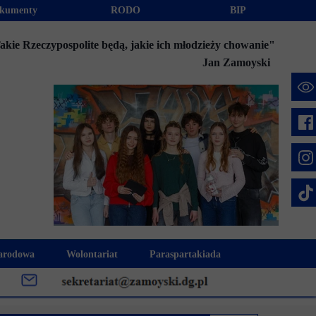
kumenty
RODO
BIP
akie Rzeczypospolite będą, jakie ich młodzieży chowanie"
Jan Zamoyski
e
arodowa
Wolontariat
Paraspartakiada
mus+
Akcje charytatywne
Fundusz Stypendialny "Jesteśmy 
week
Klub Wolontariusza "Jesteśmy z Wami"
Integracja szkolna