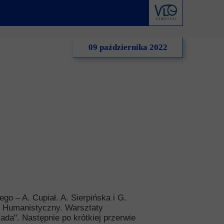
derstanding
Krwiodawstwo
Geneza i idea
al Criminal Court
Młodzi Jałmużnicy
Edycje
09 października 2022
ędzynarodowe
Szlachetna paczka
Puchar Prezydenta RP
ko-niemiecka
WOŚP
o-portugalska
go – A. Cupiał. A. Sierpińska i G.
ł Humanistyczny. Warsztaty
a". Następnie po krótkiej przerwie