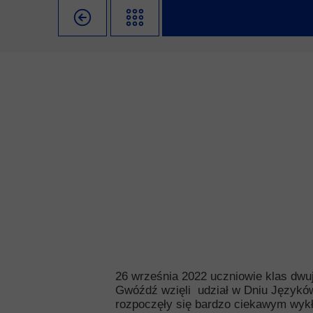
Misja szkoły
Egzaminy i sprawdziany
Sprawdzian kompete
Pomoc
Kadra pedagogiczna
Matura
Ważne te
Rada Szkoły
Samorząd Szkolny
Regulamin re
Sukcesy
Wykaz podręczników
Dlaczego Za
Edukator roku
Projekty edukacyjne
System rekrutacji 
Ambasador Zamoyskiego
Rzecznik Praw Ucznia
Biblioteka szkolna
mLegitymacja
Pedagog i Psycholog
Konkursy, wykłady
Doradca Zawodowy
Gabinet PZiPP
26 września 2022 uczniowie klas dwuję
Gwóźdź wzięli udział w Dniu Językó
Wyszukiwarka uczelni
rozpoczęły się bardzo ciekawym wykł