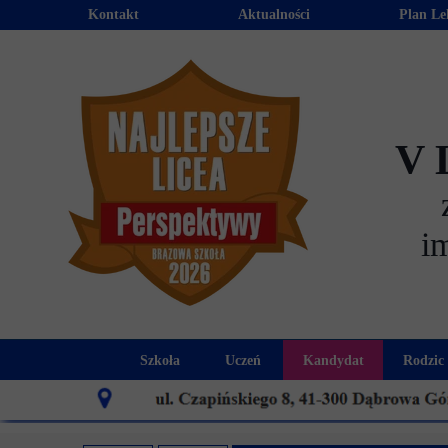
Kontakt
Aktualności
Plan Le
V 
i
Szkoła
Uczeń
Kandydat
Rodzic
Historia szkoły
Kalendarz roku szkolnego
Aktualności dla
Harmo
Patron szkoły
Wymagania edukacyjne
Oferta edu