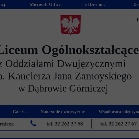
kcji
Microsoft Office
e-Dziennik
Do
"T
Liceum Ogólnokształcąc
z Oddziałami Dwujęzycznymi
m. Kanclerza Jana Zamoyskiego
w Dąbrowie Górniczej
Galeria
Nauczanie dwujęzyczne
Współpraca międzyn
 kandydatów
nogram spotkań z rodzicami
Kadra dwujęzyczna
Eras
kacyjna
Rada Rodziców
Euro