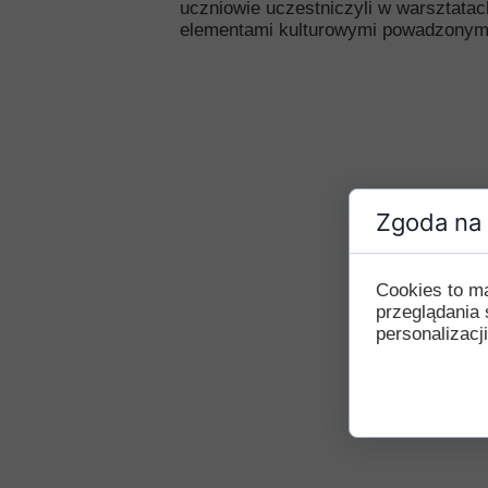
uczniowie uczestniczyli w warsztata
Przerwy szkolne
elementami kulturowymi powadzonymi 
Zgoda na 
Cookies to m
przeglądania 
personalizacji