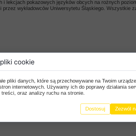
ch i lekcjach pokazowych języków obcych na rożnych poziom
przez wykładowców Uniwersytetu Śląskiego. Wszystkie zaj
pliki cookie
ałe pliki danych, które są przechowywane na Twoim urządz
stron internetowych. Używamy ich do poprawy działania ser
 treści, oraz analizy ruchu na stronie.
Dostosuj
Zezwól n