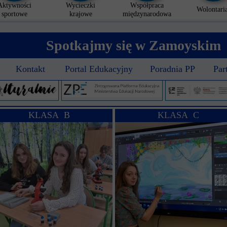
Aktywności
Wycieczki
Współpraca
Wolontaria
sportowe
krajowe
międzynarodowa
Spotkajmy się w Zamoyskim
Kontakt
Portal Edukacyjny
Poradnia PP
Par
KLASA B
KLASA C