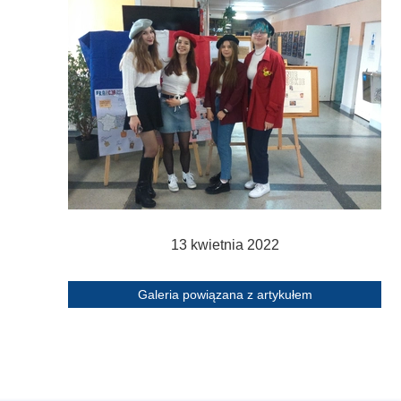
derstanding
Krwiodawstwo
Geneza i idea
al Criminal Court
Młodzi Jałmużnicy
Edycje
ędzynarodowe
Szlachetna paczka
Puchar Prezydenta RP
ko-niemiecka
WOŚP
o-portugalska
13 kwietnia 2022
Galeria powiązana z artykułem