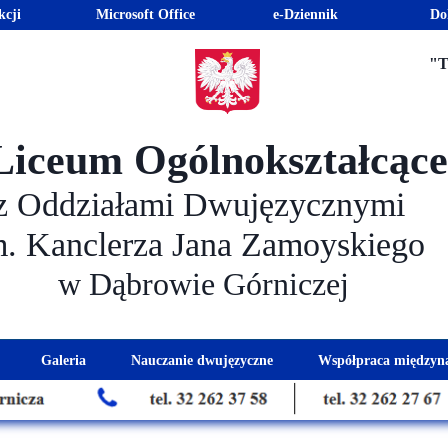
kcji
Microsoft Office
e-Dziennik
Do
"T
Liceum Ogólnokształcąc
z Oddziałami Dwujęzycznymi
m. Kanclerza Jana Zamoyskiego
w Dąbrowie Górniczej
Galeria
Nauczanie dwujęzyczne
Współpraca międzyn
 kandydatów
nogram spotkań z rodzicami
Kadra dwujęzyczna
Eras
kacyjna
Rada Rodziców
Euro