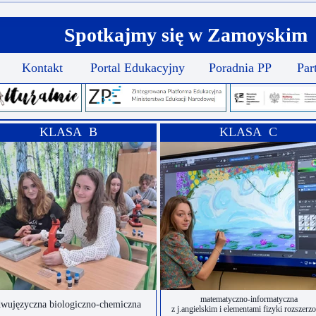
Spotkajmy się w Zamoyskim
Kontakt
Portal Edukacyjny
Poradnia PP
Par
KLASA B
KLASA C
matematyczno-informatyczna
wujęzyczna biologiczno-chemiczna
z j.angielskim i elementami fizyki rozszerz