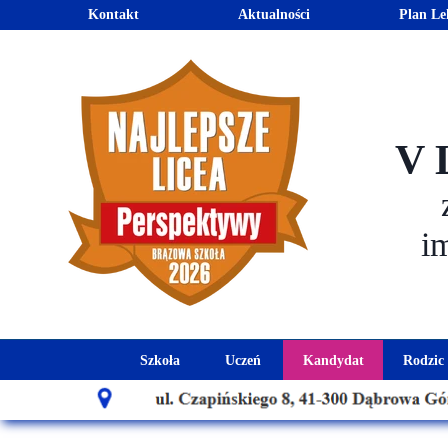
Kontakt
Aktualności
Plan Le
V 
i
Szkoła
Uczeń
Kandydat
Rodzic
Historia szkoły
Kalendarz roku szkolnego
Aktualności dla
Harmo
Patron szkoły
Wymagania edukacyjne
Oferta edu