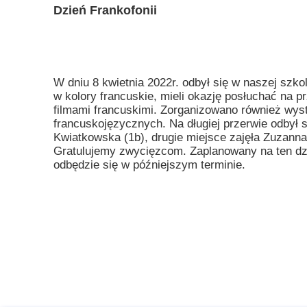
Dzień Frankofonii
Misja szkoły
Egzaminy i sprawdziany
Sprawdzian kompete
Pomoc
Kadra pedagogiczna
Matura
Ważne te
Rada Szkoły
Samorząd Szkolny
Regulamin re
W dniu 8 kwietnia 2022r. odbył się w naszej szkole
w kolory francuskie, mieli okazję posłuchać na 
Sukcesy
Wykaz podręczników
Dlaczego Za
filmami francuskimi. Zorganizowano również wyst
francuskojęzycznych. Na długiej przerwie odbył s
Edukator roku
Projekty edukacyjne
System rekrutacji 
Kwiatkowska (1b), drugie miejsce zajęła Zuzanna W
Gratulujemy zwycięzcom. Zaplanowany na ten d
Ambasador Zamoyskiego
Rzecznik Praw Ucznia
odbędzie się w późniejszym terminie.
Biblioteka szkolna
mLegitymacja
Pedagog i Psycholog
Konkursy, wykłady
Doradca Zawodowy
Gabinet PZiPP
Wyszukiwarka uczelni