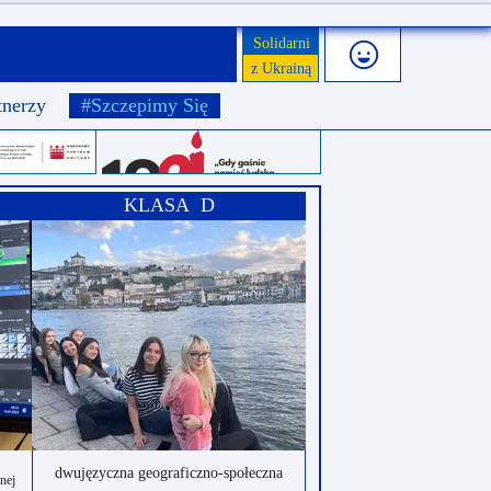
Solidarni
z Ukrainą
tnerzy
#Szczepimy Się
KLASA D
dwujęzyczna geograficzno-społeczna
onej