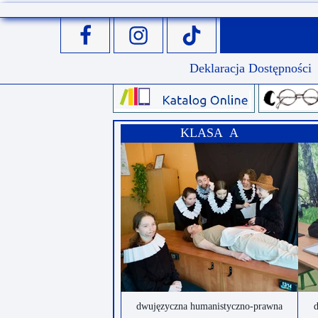
Przerwy szkolne
Deklaracja Dostępności
KLASA A
dwujęzyczna humanistyczno-prawna
d