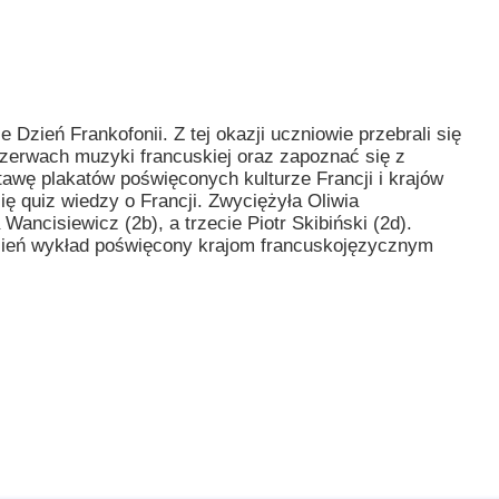
ncji językowych
 Psychologiczno-Pedagogiczna
Youth For Un
rminy
Ubezpieczenie
Model Internation
krutacji
Wycieczki mi
 Dzień Frankofonii. Z tej okazji uczniowie przebrali się
przerwach muzyki francuskiej oraz zapoznać się z
moyski?
Wymiana pols
awę plakatów poświęconych kulturze Francji i krajów
ię quiz wiedzy o Francji. Zwyciężyła Oliwia
elektronicznej
Wymiana polsk
ancisiewicz (2b), a trzecie Piotr Skibiński (2d).
zień wykład poświęcony krajom francuskojęzycznym