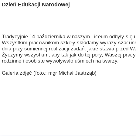
Dzień Edukacji Narodowej
Misja szkoły
Egzaminy i sprawdziany
Sprawdzian kompetencji język
Pomoc Psycholog
Kadra pedagogiczna
Matura
Ważne terminy
Ubezp
Rada Szkoły
Samorząd Szkolny
Regulamin rekrutacji
Tradycyjnie 14 października w naszym Liceum odbyły się 
Wszystkim pracownikom szkoły składamy wyrazy szacunku
Sukcesy
Wykaz podręczników
Dlaczego Zamoyski?
dnia przy sumiennej realizacji zadań, jakie stawia przed 
Życzymy wszystkim, aby tak jak do tej pory, Waszej pracy
Edukator roku
Projekty edukacyjne
System rekrutacji elektronicz
rodzinne i osobiste wywoływało uśmiech na twarzy.
Ambasador Zamoyskiego
Rzecznik Praw Ucznia
Galeria zdjęć (foto.: mgr Michał Jastrząb)
Biblioteka szkolna
mLegitymacja
Pedagog i Psycholog
Konkursy, wykłady
Doradca Zawodowy
Gabinet PZiPP
Wyszukiwarka uczelni