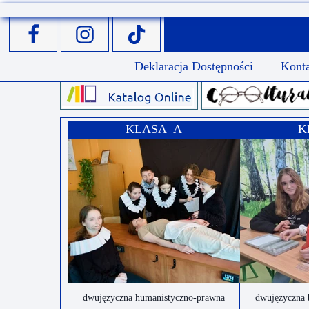
Przerwy szkolne
Deklaracja Dostępności
Kont
KLASA A
K
dwujęzyczna humanistyczno-prawna
dwujęzyczna 