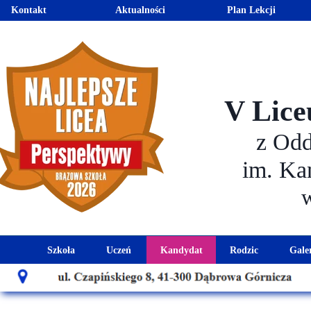
Kontakt
Aktualności
Plan Lekcji
V Lice
z Od
im. Ka
Szkoła
Uczeń
Kandydat
Rodzic
Gale
Historia szkoły
Kalendarz roku szkolnego
Aktualności dla kandydató
Harmonogram sp
Patron szkoły
Wymagania edukacyjne
Oferta edukacyjna
Rada 