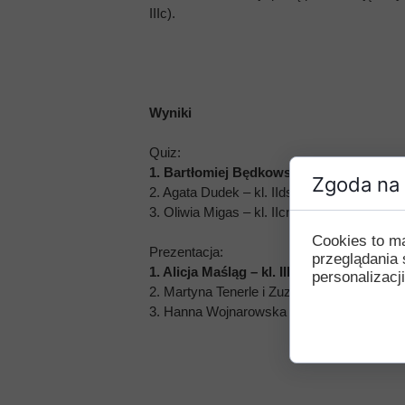
IIIc).
Przerwy szkolne
Wyniki
Quiz:
1. Bartłomiej Będkowski – kl. IIdn
Zgoda na 
2. Agata Dudek – kl. IIds
3. Oliwia Migas – kl. IIcn
Cookies to m
Prezentacja:
przeglądania 
1. Alicja Maśląg – kl. IIIc
personalizacji
2. Martyna Tenerle i Zuzanna Zaworska – kl
3. Hanna Wojnarowska – kl. IIdn