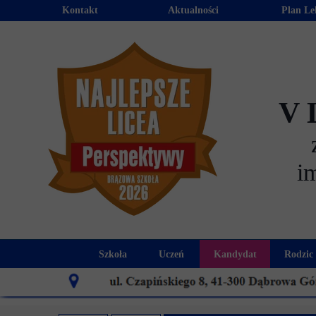
Kontakt
Aktualności
Plan Le
V 
i
Szkoła
Uczeń
Kandydat
Rodzic
Historia szkoły
Kalendarz roku szkolnego
Aktualności dla
Harmo
Patron szkoły
Wymagania edukacyjne
Oferta edu