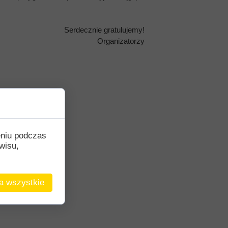
Serdecznie gratulujemy!
Organizatorzy
eniu podczas
wisu,
a wszystkie