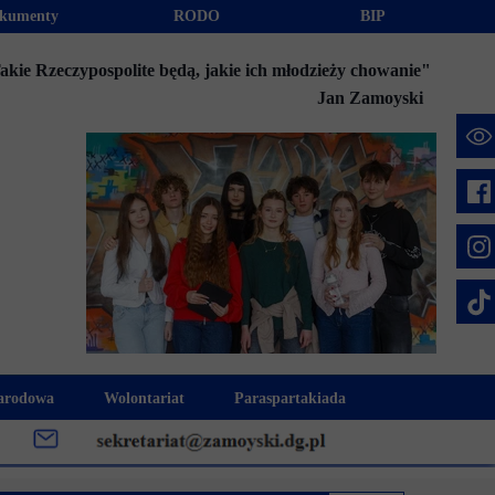
kumenty
RODO
BIP
akie Rzeczypospolite będą, jakie ich młodzieży chowanie"
Jan Zamoyski
e
arodowa
Wolontariat
Paraspartakiada
mus+
Akcje charytatywne
Fundusz Stypendialny "Jesteśmy 
week
Klub Wolontariusza "Jesteśmy z Wami"
Integracja szkolna