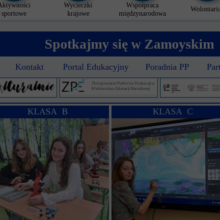
Aktywności
Wycieczki
Współpraca
Wolontaria
sportowe
krajowe
międzynarodowa
Spotkajmy się w Zamoyskim
Kontakt
Portal Edukacyjny
Poradnia PP
Par
KLASA B
KLASA C