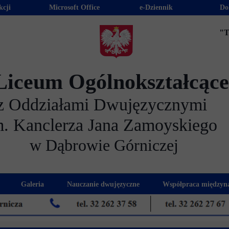
kcji
Microsoft Office
e-Dziennik
Do
"T
Liceum Ogólnokształcąc
z Oddziałami Dwujęzycznymi
m. Kanclerza Jana Zamoyskiego
w Dąbrowie Górniczej
Galeria
Nauczanie dwujęzyczne
Współpraca międzyn
 kandydatów
nogram spotkań z rodzicami
Kadra dwujęzyczna
Eras
kacyjna
Rada Rodziców
Euro