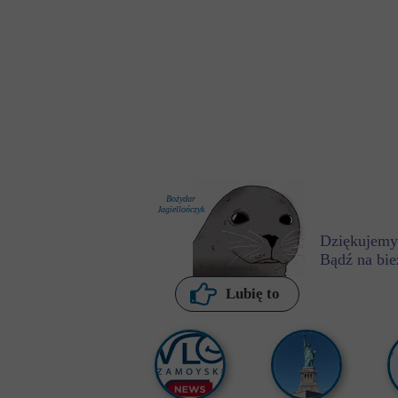
Bożydar
Jagiellończyk
Dziękujemy,
Bądź na bie
P. Kochanowska
Lubię to