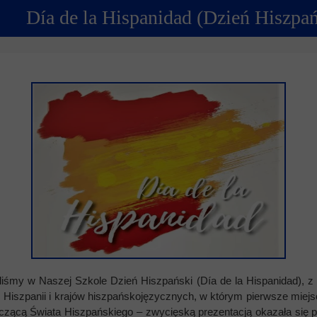
Día de la Hispanidad (Dzień Hiszpań
ncji językowych
 Psychologiczno-Pedagogiczna
Youth For Un
rminy
Ubezpieczenie
Model Internation
krutacji
Wycieczki mi
moyski?
Wymiana pols
elektronicznej
Wymiana polsk
liśmy w Naszej Szkole Dzień Hiszpański (Día de la Hispanidad), z 
Hiszpanii i krajów hiszpańskojęzycznych, w którym pierwsze miejsce 
yczącą Świata Hiszpańskiego – zwycięską prezentacją okazała się p