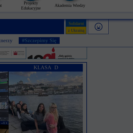
Projekty
t
Akademia Wiedzy
Edukacyjne
Solidarni
z Ukrainą
tnerzy
#Szczepimy Się
KLASA D