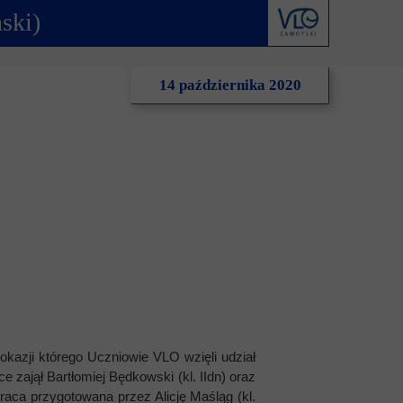
ski)
derstanding
Krwiodawstwo
Geneza i idea
al Criminal Court
Młodzi Jałmużnicy
Edycje
14 października 2020
ędzynarodowe
Szlachetna paczka
Puchar Prezydenta RP
ko-niemiecka
WOŚP
o-portugalska
okazji którego Uczniowie VLO wzięli udział
zajął Bartłomiej Będkowski (kl. IIdn) oraz
raca przygotowana przez Alicję Maśląg (kl.