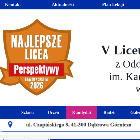
Kontakt
Aktualności
Plan Lekcji
V Lice
z Od
im. Ka
Szkoła
Uczeń
Kandydat
Rodzic
Gale
Historia szkoły
Kalendarz roku szkolnego
Aktualności dla kandydató
Harmonogram sp
Patron szkoły
Wymagania edukacyjne
Oferta edukacyjna
Rada 