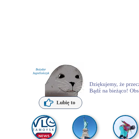
Bożydar
Jagiellończyk
Dziękujemy, że przecz
Bądź na bieżąco! Obs
P. Kochanowska
Lubię to