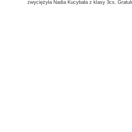
zwyciężyła Nadia Kucybała z klasy 3cs. Gratul
Przerwy szkolne