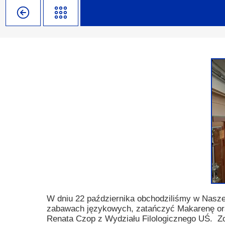
Misja szkoły
Egzaminy i sprawdziany
Sprawdzian kompetencji język
Pomoc Psycholog
Kadra pedagogiczna
Matura
Ważne terminy
Ubezp
Rada Szkoły
Samorząd Szkolny
Regulamin rekrutacji
Sukcesy
Wykaz podręczników
Dlaczego Zamoyski?
Edukator roku
Projekty edukacyjne
System rekrutacji elektronicz
Ambasador Zamoyskiego
Rzecznik Praw Ucznia
Biblioteka szkolna
mLegitymacja
Pedagog i Psycholog
Konkursy, wykłady
Doradca Zawodowy
Gabinet PZiPP
W dniu 22 października obchodziliśmy w Nasze
zabawach językowych, zatańczyć Makarenę ora
Wyszukiwarka uczelni
Renata Czop z Wydziału Filologicznego UŚ. Zo