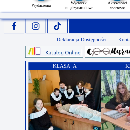
Wycieczki
Aktywności
Wydarzenia
międzynarodowe
sportowe
Deklaracja Dostępności
Kont
KLASA A
K