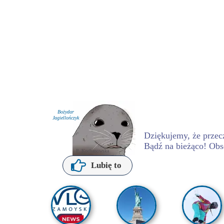
Bożydar
Jagiellończyk
Dziękujemy, że przecz
Bądź na bieżąco! Obs
P. Kochanowska
Lubię to