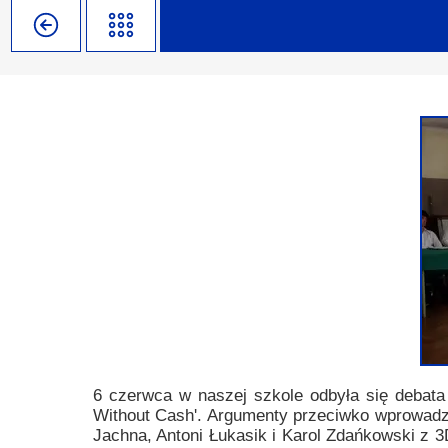
Misja szkoły
Egzaminy i sprawdziany
Sprawdzian kompetencji język
Pomoc Psycholog
Kadra pedagogiczna
Matura
Ważne terminy
Ubezp
Rada Szkoły
Samorząd Szkolny
Regulamin rekrutacji
Sukcesy
Wykaz podręczników
Dlaczego Zamoyski?
Edukator roku
Projekty edukacyjne
System rekrutacji elektronicz
Ambasador Zamoyskiego
Rzecznik Praw Ucznia
Biblioteka szkolna
mLegitymacja
Pedagog i Psycholog
Konkursy, wykłady
Doradca Zawodowy
Gabinet PZiPP
6 czerwca w naszej szkole odbyła się debata
Without Cash'. Argumenty przeciwko wprowadzan
Wyszukiwarka uczelni
Jachna, Antoni Łukasik i Karol Zdańkowski z 3