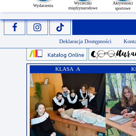
Wycieczki
Aktywności
Wydarzenia
międzynarodowe
sportowe
Deklaracja Dostępności
Kont
KLASA A
K