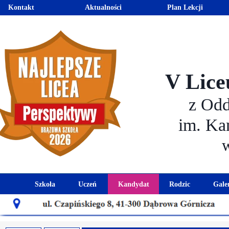
Kontakt
Aktualności
Plan Lekcji
V Lice
z Od
im. Ka
Szkoła
Uczeń
Kandydat
Rodzic
Gale
Historia szkoły
Kalendarz roku szkolnego
Aktualności dla kandydató
Harmonogram sp
Patron szkoły
Wymagania edukacyjne
Oferta edukacyjna
Rada 