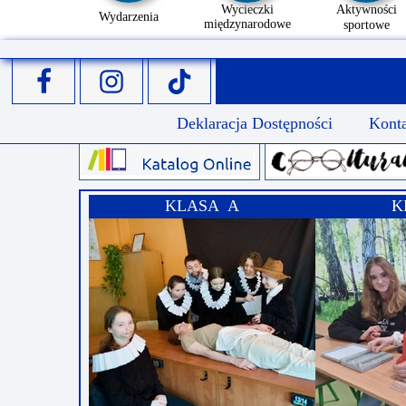
Wycieczki
Aktywności
Wydarzenia
międzynarodowe
sportowe
Deklaracja Dostępności
Kont
KLASA A
K