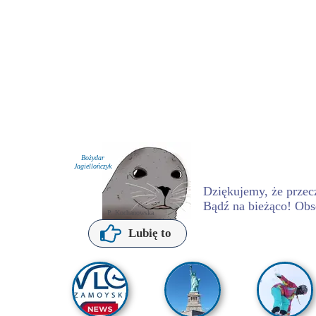
Bożydar
Jagiellończyk
Dziękujemy, że przecz
Bądź na bieżąco! Obs
P. Kochanowska
Lubię to