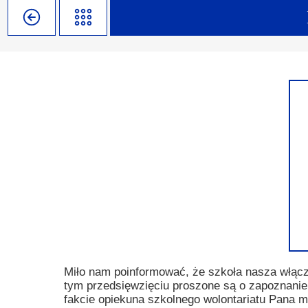
Misja szkoły
Egzaminy i sprawdziany
Sprawdzian kompetencji język
Pomoc Psycholog
Kadra pedagogiczna
Matura
Ważne terminy
Ubezp
Rada Szkoły
Samorząd Szkolny
Regulamin rekrutacji
Sukcesy
Wykaz podręczników
Dlaczego Zamoyski?
Edukator roku
Projekty edukacyjne
System rekrutacji elektronicz
Ambasador Zamoyskiego
Rzecznik Praw Ucznia
Biblioteka szkolna
mLegitymacja
Pedagog i Psycholog
Konkursy, wykłady
Doradca Zawodowy
Gabinet PZiPP
Miło nam poinformować, że szkoła nasza włącz
tym przedsięwzięciu proszone są o zapoznanie
Wyszukiwarka uczelni
fakcie opiekuna szkolnego wolontariatu Pana m