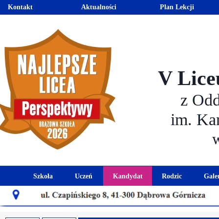
Kontakt
Aktualności
Plan Lekcji
V Lice
z Od
im. Ka
Szkoła
Uczeń
Kandydat
Rodzic
Gale
Historia szkoły
Kalendarz roku szkolnego
Aktualności dla kandydató
Harmonogram sp
Patron szkoły
Wymagania edukacyjne
Oferta edukacyjna
Rada 