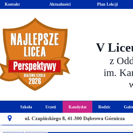
Kontakt
Aktualności
Plan Lekcji
V Lice
z Od
im. Ka
Szkoła
Uczeń
Kandydat
Rodzic
Gale
Historia szkoły
Kalendarz roku szkolnego
Aktualności dla kandydató
Harmonogram sp
Patron szkoły
Wymagania edukacyjne
Oferta edukacyjna
Rada 