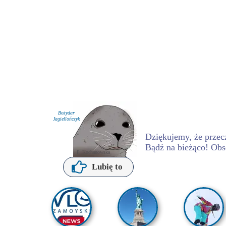
Bożydar
Jagiellończyk
Dziękujemy, że przecz
Bądź na bieżąco! Obs
P. Kochanowska
Lubię to