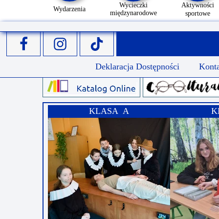
Wycieczki
Aktywności
Wydarzenia
międzynarodowe
sportowe
Deklaracja Dostępności
Kont
KLASA A
K