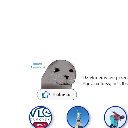
Bożydar
Jagielończyk
Dziękujemy, że przecz
Bądź na bieżąco! Obs
P. Kochanowska
Lubię to