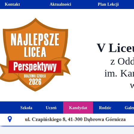
Kontakt
Aktualności
Plan Lekcji
V Lice
z Od
im. Ka
Szkoła
Uczeń
Kandydat
Rodzic
Gale
Historia szkoły
Kalendarz roku szkolnego
Aktualności dla kandydató
Harmonogram sp
Patron szkoły
Wymagania edukacyjne
Oferta edukacyjna
Rada 