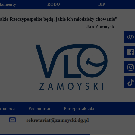
kumenty
RODO
BIP
akie Rzeczypospolite będą, jakie ich młodzieży chowanie"
Jan Zamoyski
e
arodowa
Wolontariat
Paraspartakiada
mus+
Akcje charytatywne
Fundusz Stypendialny "Jesteśmy 
week
Klub Wolontariusza "Jesteśmy z Wami"
Integracja szkolna