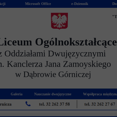
kcji
Microsoft Office
e-Dziennik
Do
"T
Liceum Ogólnokształcąc
z Oddziałami Dwujęzycznymi
m. Kanclerza Jana Zamoyskiego
w Dąbrowie Górniczej
Galeria
Nauczanie dwujęzyczne
Współpraca międzyn
 kandydatów
nogram spotkań z rodzicami
Kadra dwujęzyczna
Eras
kacyjna
Rada Rodziców
Euro