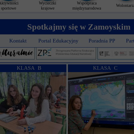
Aktywności
Wycieczki
Współpraca
Wolontaria
sportowe
krajowe
międzynarodowa
Spotkajmy się w Zamoyskim
Kontakt
Portal Edukacyjny
Poradnia PP
Par
KLASA B
KLASA C