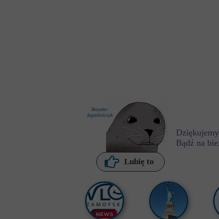
Bożydar
Jagiellończyk
Dziękujemy,
Bądź na bie
P. Kochanowska
Lubię to