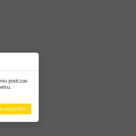
eniu podczas
wisu,
a wszystkie