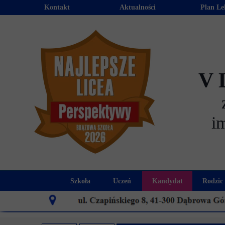
Kontakt
Aktualności
Plan Le
V 
i
Szkoła
Uczeń
Kandydat
Rodzic
Historia szkoły
Kalendarz roku szkolnego
Aktualności dla
Harmo
Patron szkoły
Wymagania edukacyjne
Oferta edu