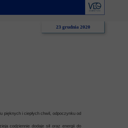
derstanding
Krwiodawstwo
Geneza i idea
al Criminal Court
Młodzi Jałmużnicy
Edycje
23 grudnia 2020
ędzynarodowe
Szlachetna paczka
Puchar Prezydenta RP
ko-niemiecka
WOŚP
o-portugalska
pięknych i ciepłych chwil, odpoczynku od
a codziennie dodaje sił oraz energii do