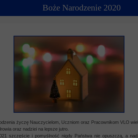
Boże Narodzenie 2020
ncji językowych
 Psychologiczno-Pedagogiczna
Youth For Un
rminy
Ubezpieczenie
Model Internation
krutacji
Wycieczki mi
moyski?
Wymiana pols
elektronicznej
Wymiana polsk
odzenia życzę Nauczycielom, Uczniom oraz Pracownikom VLO wielu 
owia oraz nadziei na lepsze jutro.
1 szczęście i pomyślność nigdy Państwa nie opuszczą, a nadziej