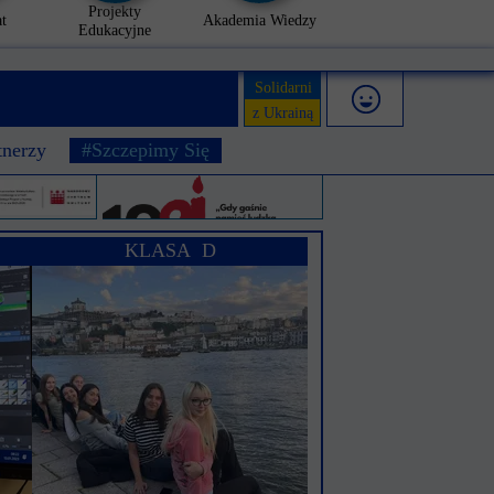
Projekty
t
Akademia Wiedzy
Edukacyjne
Solidarni
z Ukrainą
tnerzy
#Szczepimy Się
KLASA D