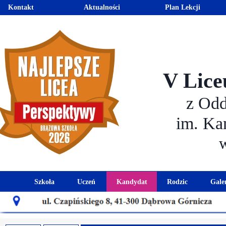
Kontakt
Aktualności
Plan Lekcji
V Lice
z Od
im. Ka
Szkoła
Uczeń
Kandydat
Rodzic
Gale
Historia szkoły
Kalendarz roku szkolnego
Aktualności dla kandydató
Harmonogram sp
Patron szkoły
Wymagania edukacyjne
Oferta edukacyjna
Rada 