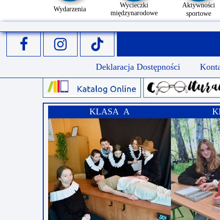
Wycieczki
Aktywności
Wydarzenia
międzynarodowe
sportowe
Deklaracja Dostępności
Kont
KLASA A
K