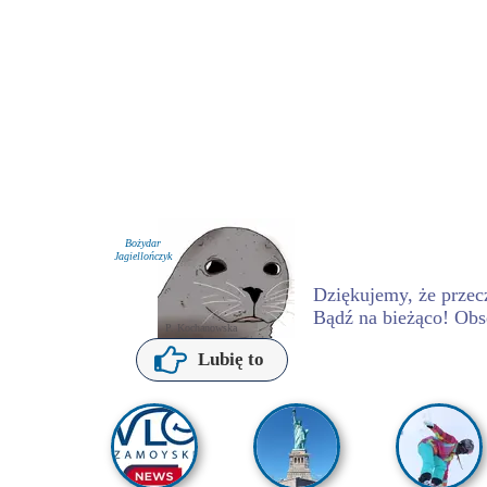
Bożydar
Jagiellończyk
Dziękujemy, że przecz
Bądź na bieżąco! Obs
P. Kochanowska
Lubię to