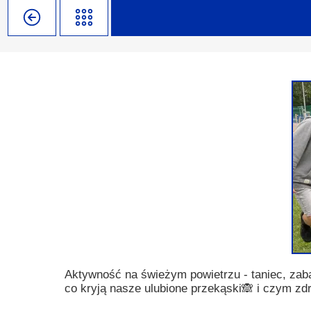
Misja szkoły
Egzaminy i sprawdziany
Sprawdzian kompetencji język
Pomoc Psycholog
Kadra pedagogiczna
Matura
Ważne terminy
Ubezp
Rada Szkoły
Samorząd Szkolny
Regulamin rekrutacji
Sukcesy
Wykaz podręczników
Dlaczego Zamoyski?
Edukator roku
Projekty edukacyjne
System rekrutacji elektronicz
Ambasador Zamoyskiego
Rzecznik Praw Ucznia
Biblioteka szkolna
mLegitymacja
Pedagog i Psycholog
Konkursy, wykłady
Doradca Zawodowy
Gabinet PZiPP
Aktywność na świeżym powietrzu - taniec, zabaw
co kryją nasze ulubione przekąski🙈 i czym zd
Wyszukiwarka uczelni