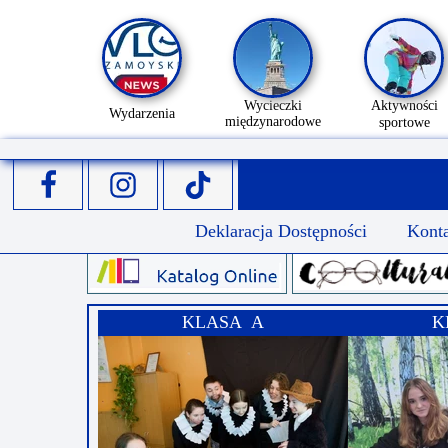
Wycieczki
Aktywności
Wydarzenia
międzynarodowe
sportowe
Deklaracja Dostępności
Kont
KLASA A
K