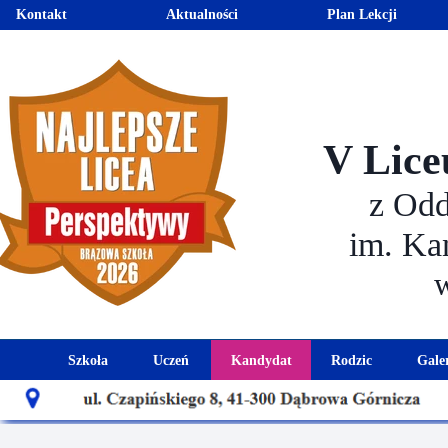
Kontakt
Aktualności
Plan Lekcji
V Lice
z Od
im. Ka
Szkoła
Uczeń
Kandydat
Rodzic
Gale
Historia szkoły
Kalendarz roku szkolnego
Aktualności dla kandydató
Harmonogram sp
Patron szkoły
Wymagania edukacyjne
Oferta edukacyjna
Rada 