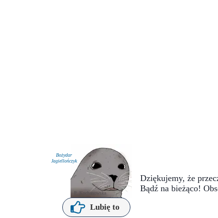
Bożydar
Jagiellończyk
Dziękujemy, że przecz
Bądź na bieżąco! Obs
P. Kochanowska
Lubię to