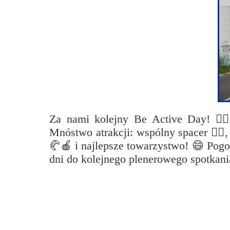
Przerwy szkolne
Za nami kolejny Be Active Day! 🏃‍
Mnóstwo atrakcji: wspólny spacer 🚶‍♀️
🥐🍎 i najlepsze towarzystwo! 😄 Pogo
dni do kolejnego plenerowego spotkani