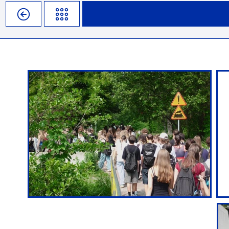
Misja szkoły
Egzaminy i sprawdziany
Sprawdzian kompetencji język
Pomoc Psycholog
Kadra pedagogiczna
Matura
Ważne terminy
Ubezp
Rada Szkoły
Samorząd Szkolny
Regulamin rekrutacji
Sukcesy
Wykaz podręczników
Dlaczego Zamoyski?
Edukator roku
Projekty edukacyjne
System rekrutacji elektronicz
Ambasador Zamoyskiego
Rzecznik Praw Ucznia
Biblioteka szkolna
mLegitymacja
Pedagog i Psycholog
Konkursy, wykłady
Doradca Zawodowy
Gabinet PZiPP
Wyszukiwarka uczelni