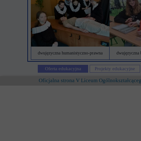
dwujęzyczna humanistyczno-prawna
dwujęzyczna 
Oferta edukacyjna
Projekty edukacyjne
Oficjalna strona V Liceum Ogólnokształcąc