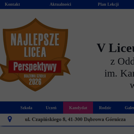
Kontakt
Aktualności
Plan Lekcji
V Lice
z Od
im. Ka
Szkoła
Uczeń
Kandydat
Rodzic
Gale
Historia szkoły
Kalendarz roku szkolnego
Aktualności dla kandydató
Harmonogram sp
Patron szkoły
Wymagania edukacyjne
Oferta edukacyjna
Rada 