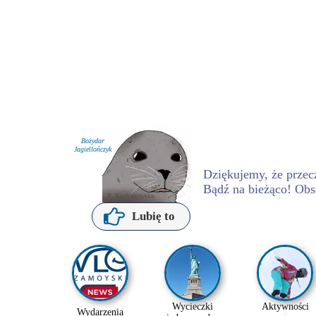
Bożydar
Jagiellończyk
Dziękujemy, że przecz
Bądź na bieżąco! Obs
P. Kochanowska
Lubię to
Wycieczki
Aktywności
Wydarzenia