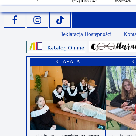
międzynarodowe
sportowe
Deklaracja Dostępności
Kont
KLASA A
K
dwujęzyczna humanistyczno-prawna
dwujęzyczna 