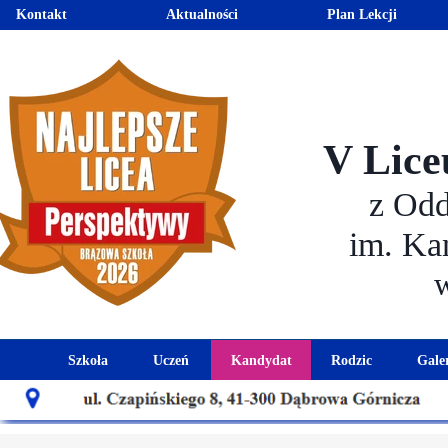
Kontakt
Aktualności
Plan Lekcji
V Lice
z Od
im. Ka
Szkoła
Uczeń
Kandydat
Rodzic
Gale
Historia szkoły
Kalendarz roku szkolnego
Aktualności dla kandydató
Harmonogram sp
Patron szkoły
Wymagania edukacyjne
Oferta edukacyjna
Rada 